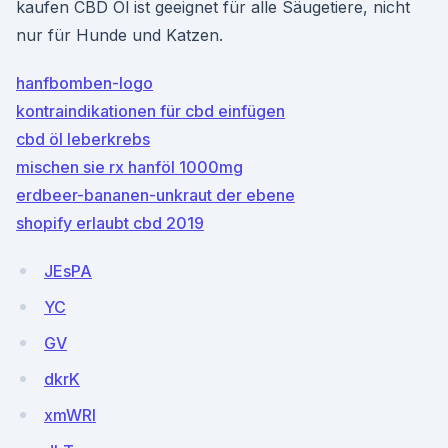
kaufen CBD Öl ist geeignet für alle Säugetiere, nicht
nur für Hunde und Katzen.
hanfbomben-logo
kontraindikationen für cbd einfügen
cbd öl leberkrebs
mischen sie rx hanföl 1000mg
erdbeer-bananen-unkraut der ebene
shopify erlaubt cbd 2019
JEsPA
YC
GV
dkrK
xmWRI