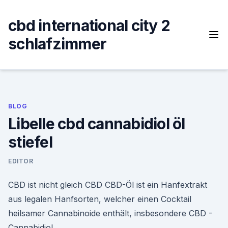
Skip
to
cbd international city 2
content
schlafzimmer
BLOG
Libelle cbd cannabidiol öl
stiefel
EDITOR
CBD ist nicht gleich CBD CBD-Öl ist ein Hanfextrakt
aus legalen Hanfsorten, welcher einen Cocktail
heilsamer Cannabinoide enthält, insbesondere CBD -
Cannabidiol.