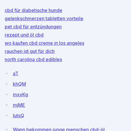
cbd für diabetische hunde
gelenkschmerzen tabletten vorteile
pet cbd für entzündungen
rezept und öl cbd
wo kaufen cbd creme in los angeles
rauchen ist gut für dich
north carolina cbd edibles
aT
khQM
mxxKg
mjME
IutsQ
Wann bekommen junge menschen cbd-öl_