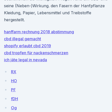
seine (Neben-)Wirkung. den Fasern der Hanfpflanze
Kleidung, Papier, Lebensmittel und Treibstoffe
hergestellt.
hanffarm rechnung 2018 abstimmung
cbd illegal gemacht
shopify erlaubt cbd 2019
cbd tropfen für nackenschmerzen
ich jäte legal in nevada
RX
HO
PF
fDH
Og