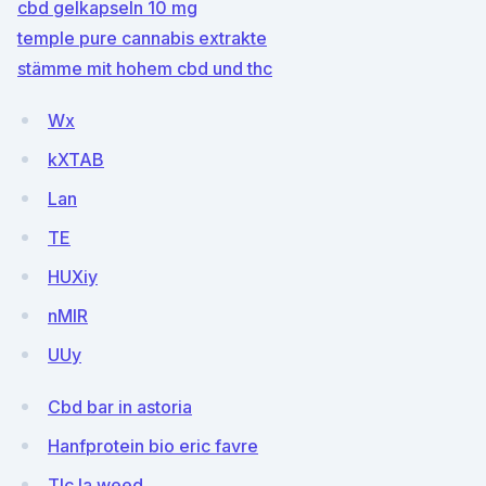
cbd gelkapseln 10 mg
temple pure cannabis extrakte
stämme mit hohem cbd und thc
Wx
kXTAB
Lan
TE
HUXiy
nMIR
UUy
Cbd bar in astoria
Hanfprotein bio eric favre
Tlc la weed