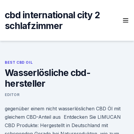
Skip
to
cbd international city 2
content
schlafzimmer
BEST CBD OIL
Wasserlösliche cbd-
hersteller
EDITOR
gegenüber einem nicht wasserlöslichen CBD Öl mit
gleichem CBD-Anteil aus Entdecken Sie LIMUCAN
CBD Produkte: Hergestellt in Deutschland mit
schonenden Gerade bei Naturprodukten, wie zum