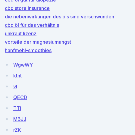
cbd store insurance
die nebenwirkungen des öls sind verschwunden
cbd öl für das verhältnis
unkraut lizenz
vorteile der magnesiumangst
hanfmehl-smoothies
WgwWY
ktnt
vl
QECD
TTi
MBJJ
rZK