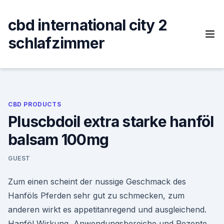
Skip
to
cbd international city 2
content
schlafzimmer
CBD PRODUCTS
Pluscbdoil extra starke hanföl
balsam 100mg
GUEST
Zum einen scheint der nussige Geschmack des
Hanföls Pferden sehr gut zu schmecken, zum
anderen wirkt es appetitanregend und ausgleichend.
Hanföl Wirkung, Anwendungsbereiche und Rezepte